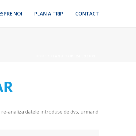
ESPRE NOI
PLAN A TRIP
CONTACT
HOME
/
PLAN A TRIP: 24 LOCURI
AR
m re-analiza datele introduse de dvs, urmand