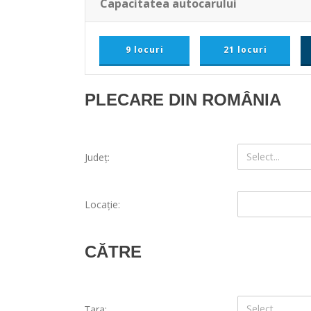
Capacitatea autocarului
9 locuri
21 locuri
PLECARE DIN ROMÂNIA
Select...
Judeţ:
Locație:
CĂTRE
Select...
Ţara: