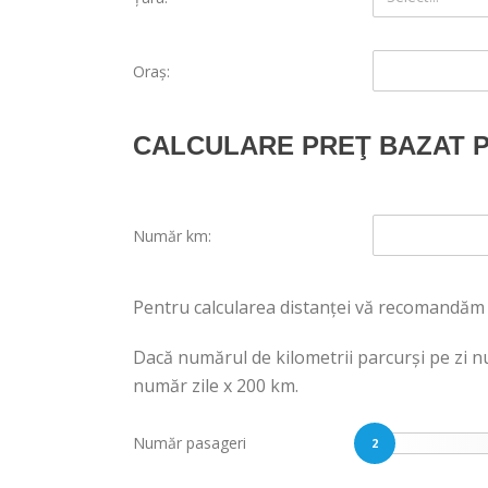
Oraş:
CALCULARE PREŢ BAZAT P
Număr km:
Pentru calcularea distanţei vă recomandăm s
Dacă numărul de kilometrii parcurşi pe zi n
număr zile x 200 km.
Număr pasageri
2