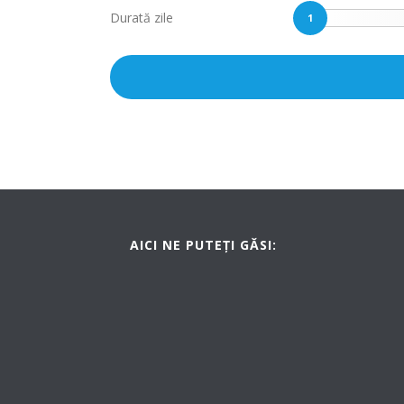
Durată zile
1
AICI NE PUTEȚI GĂSI: