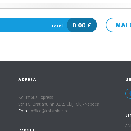
0.00
€
MAI 
Total
ADRESA
UR
Ora plecare
Kolumbus Express
Str. I.C. Bratianu nr. 32/2, Cluj, Cluj-Napoca
Email:
office@kolumbus.ro
LI
AN
MENIU